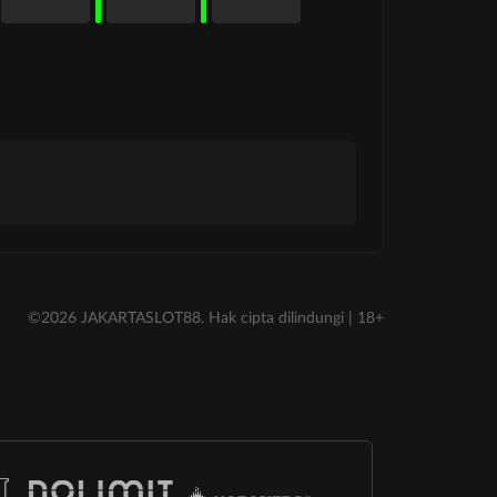
©2026 JAKARTASLOT88. Hak cipta dilindungi | 18+