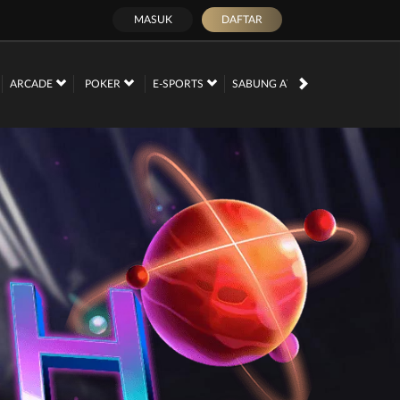
MASUK
DAFTAR
PROMOSI
ARCADE
POKER
E-SPORTS
SABUNG AYAM