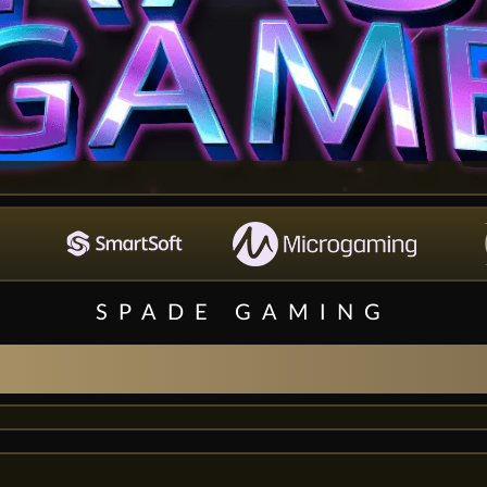
SPADE GAMING