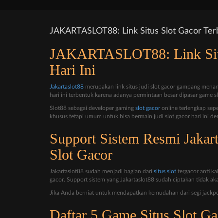
JAKARTASLOT88: Link Situs Slot Gacor Ter
JAKARTASLOT88: Link Situ
Hari Ini
Jakartaslot88
merupakan link situs judi slot gacor gampang menang
hari ini terbentuk karena adanya permintaan besar dipasar game s
Slot88 sebagai developer gaming
slot gacor
online terlengkap sepe
khusus tetapi umum untuk bisa bermain judi slot gacor hari ini d
Support Sistem Resmi Jaka
Slot Gacor
Jakartaslot88 sudah menjadi bagian dari
situs slot
tergacor anti k
gacor. Support sistem yang Jakartaslot88 sudah ciptakan tidak
Jika Anda berniat untuk mendapatkan kemudahan dari segi jackpo
Daftar 5 Game Situs Slot G