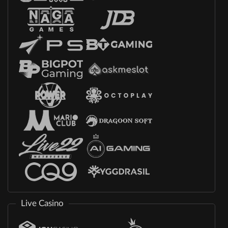
Live Casino