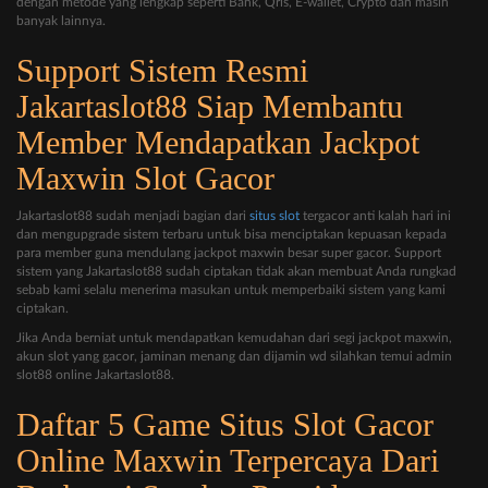
dengan metode yang lengkap seperti Bank, Qris, E-wallet, Crypto dan masih
banyak lainnya.
Support Sistem Resmi
Jakartaslot88 Siap Membantu
Member Mendapatkan Jackpot
Maxwin Slot Gacor
Jakartaslot88 sudah menjadi bagian dari
situs slot
tergacor anti kalah hari ini
dan mengupgrade sistem terbaru untuk bisa menciptakan kepuasan kepada
para member guna mendulang jackpot maxwin besar super gacor. Support
sistem yang Jakartaslot88 sudah ciptakan tidak akan membuat Anda rungkad
sebab kami selalu menerima masukan untuk memperbaiki sistem yang kami
ciptakan.
Jika Anda berniat untuk mendapatkan kemudahan dari segi jackpot maxwin,
akun slot yang gacor, jaminan menang dan dijamin wd silahkan temui admin
slot88 online Jakartaslot88.
Daftar 5 Game Situs Slot Gacor
Online Maxwin Terpercaya Dari