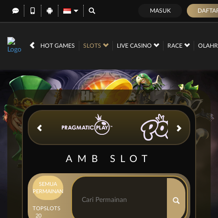
MASUK
DAFTA
IDR
12,665,499,
HOT GAMES
SLOTS
LIVE CASINO
RACE
OLAH
AMB SLOT
SEMUA
PERMAINAN
TOP
SLOTS
20