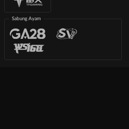
Sabung Ayam