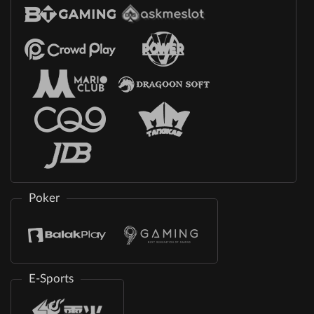
Poker
E-Sports