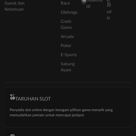
ot88offic
Syarat dan
Race
ial
Ketentuan
Olahraga
Crash
Game
Arcade
Poker
E-Sports
Sabung
Ayam
TARUHAN SLOT
Penyedia slot online dengan beragam pilihan game menarik yang
memudahkan pemain untuk mencapai jackpot