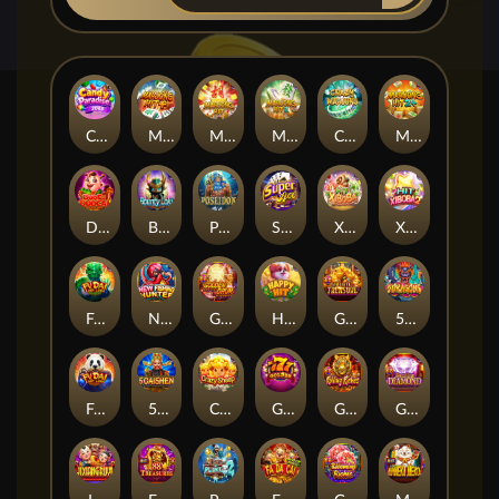
Candy Paradise 2048
Mahjong Hit +
Mahjong Hit
Mahjong Hit 2
Crazy Mahjong
Mahjong Hit 2+
DuoFuDuoCai
Bounty Loki
Poseidon
Super Ace
XiBoBa Hit
XiBoBa Hit2
Fu Dai Lian Lian-Dragon
New-Fishing Hunter
G-GoldenDrum
Happy Hit
G-InfiniteTreasure
5 Dragons(H5)
Fu Dai Lian Lian-Panda
5 CaiShen(H5)
Crazy Sheep
Golden 777(H5)
G-RollingRiches
G-DazzlingDiamond