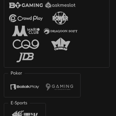
Poker
E-Sports