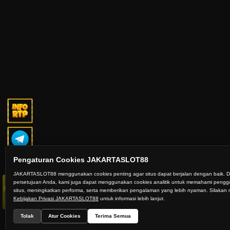
Pengaturan Cookies JAKARTASLOT88
JAKARTASLOT88 menggunakan cookies penting agar situs dapat berjalan dengan baik. 
SELAMAT ! Kepada Pemenang Jakartaslot88
persetujuan Anda, kami juga dapat menggunakan cookies analitik untuk memahami peng
situs, meningkatkan performa, serta memberikan pengalaman yang lebih nyaman. Silaka
Hari Ini
Kebijakan Privasi JAKARTASLOT88
untuk informasi lebih lanjut.
mi***3 Telah Melakukan WD Sebesar 1.000.000
Tolak
Atur Cookies
Terima Semua