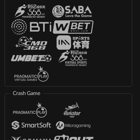
Crash Game