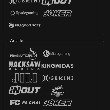
Arcade