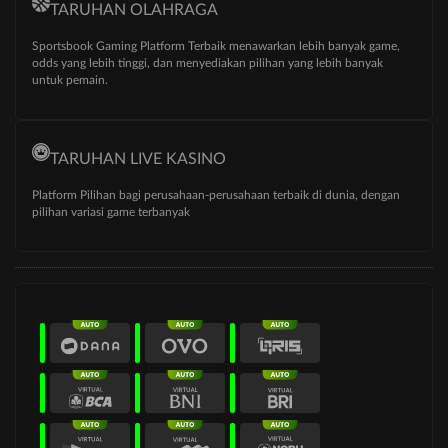
TARUHAN OLAHRAGA
Sportsbook Gaming Platform Terbaik menawarkan lebih banyak game,
odds yang lebih tinggi, dan menyediakan pilihan yang lebih banyak
untuk pemain.
TARUHAN LIVE KASINO
Platform Pilihan bagi perusahaan-perusahaan terbaik di dunia, dengan
pilihan variasi game terbanyak