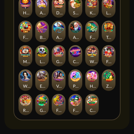
Halloween
Athena
Double Happiness
Santa Claus
Kung Hei
Love
Fortune God
Burlesque 2
Aurora Wolf
Alchemy
Fish Prawn Crab
Tomb Treasure
MASTER HAHA
Lucky Panda
Glorious Kingdom
Crazy 777
Who's The Boss
Fa Fa Monkey
Werewolf
Elephant
Vampire
PS Club
Hand Of God
ZUMA
Rat of Wealth
GOLDEN JADE
FANTASY - SOUTHEAST ASIA
FEATURE BUY・CHRISTMAS EXPRESS
Chef Husky