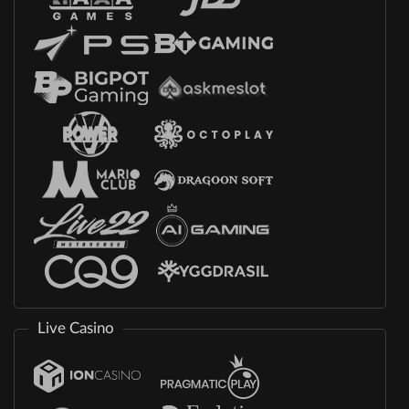
Live Casino