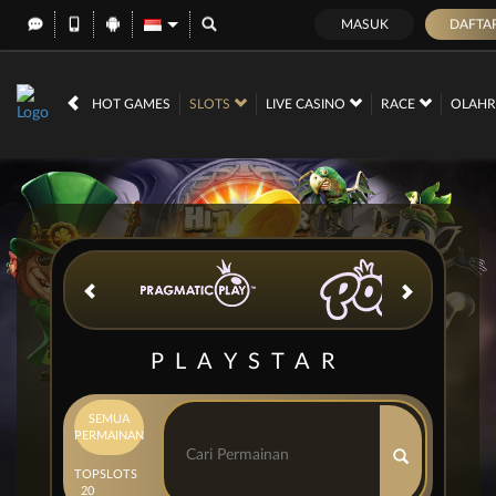
MASUK
DAFTA
IDR
12,752,745,
HOT GAMES
SLOTS
LIVE CASINO
RACE
OLAH
PLAYSTAR
SEMUA
PERMAINAN
TOP
SLOTS
20