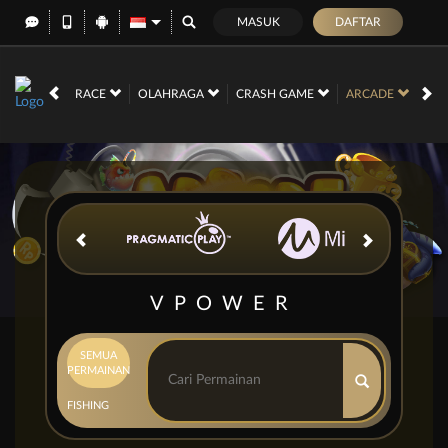
MASUK
DAFTAR
 CASINO
RACE
OLAHRAGA
CRASH GAME
ARCADE
PO
VPOWER
SEMUA
PERMAINAN
FISHING