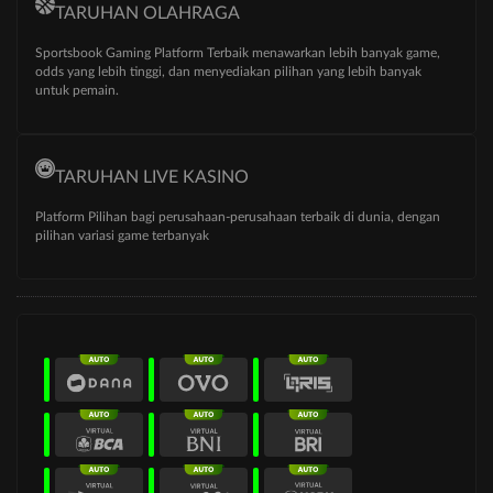
TARUHAN OLAHRAGA
Sportsbook Gaming Platform Terbaik menawarkan lebih banyak game,
odds yang lebih tinggi, dan menyediakan pilihan yang lebih banyak
untuk pemain.
TARUHAN LIVE KASINO
Platform Pilihan bagi perusahaan-perusahaan terbaik di dunia, dengan
pilihan variasi game terbanyak