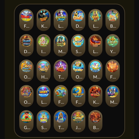
Fantasy Unicorn
King Kong’s Rampage
Legendary Panda
Daily Fishing
Li Kui Pi Yu
Bird Hunter
Dragon Storm
Insect Paradise
Monster Awaken plus
Sea Food Paradise II Plus
Legend of the phoenix
YaoQianShu
OCEAN MONSTER 2
HaiDiLao
Thanos Avengers
Ocean Paradise
Master Of The Deep
Fire Phoenix
Ocean King 3
Lucky Fishing
Fishman Wharf
Fish Music World
Kirin Storm
Mermaids-6s
Golden Legend Plus
Spongebob
Thunder Dragon
Jin Chan Bu Yu
Buffalo thunder