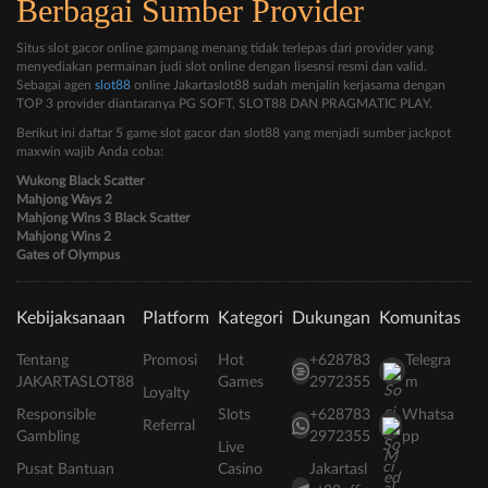
Berbagai Sumber Provider
Situs slot gacor online gampang menang tidak terlepas dari provider yang
menyediakan permainan judi slot online dengan lisesnsi resmi dan valid.
Sebagai agen
slot88
online Jakartaslot88 sudah menjalin kerjasama dengan
TOP 3 provider diantaranya PG SOFT, SLOT88 DAN PRAGMATIC PLAY.
Berikut ini daftar 5 game slot gacor dan slot88 yang menjadi sumber jackpot
maxwin wajib Anda coba:
Wukong Black Scatter
Mahjong Ways 2
Mahjong Wins 3 Black Scatter
Mahjong Wins 2
Gates of Olympus
Kebijaksanaan
Platform
Kategori
Dukungan
Komunitas
Tentang
Promosi
Hot
+628783
Telegra
JAKARTASLOT88
Games
2972355
m
Loyalty
Responsible
Slots
+628783
Whatsa
Referral
Gambling
2972355
pp
Live
Pusat Bantuan
Casino
Jakartasl