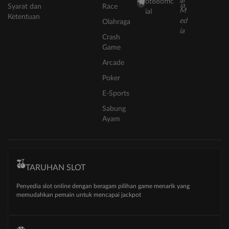
ot88offic
Syarat dan
Race
ial
Ketentuan
Olahraga
Crash
Game
Arcade
Poker
E-Sports
Sabung
Ayam
TARUHAN SLOT
Penyedia slot online dengan beragam pilihan game menarik yang
memudahkan pemain untuk mencapai jackpot