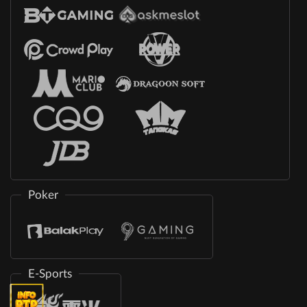
Poker
E-Sports