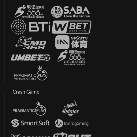
Crash Game