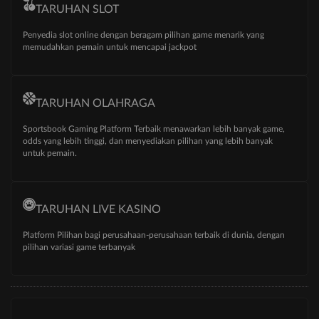
TARUHAN SLOT
Penyedia slot online dengan beragam pilihan game menarik yang
memudahkan pemain untuk mencapai jackpot
TARUHAN OLAHRAGA
Sportsbook Gaming Platform Terbaik menawarkan lebih banyak game,
odds yang lebih tinggi, dan menyediakan pilihan yang lebih banyak
untuk pemain.
TARUHAN LIVE KASINO
Platform Pilihan bagi perusahaan-perusahaan terbaik di dunia, dengan
pilihan variasi game terbanyak