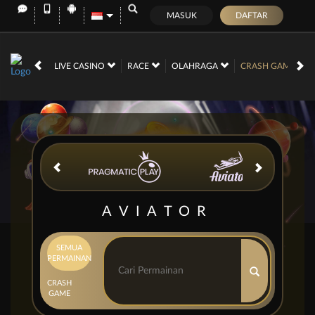
MASUK
DAFTAR
SLOTS
LIVE CASINO
RACE
OLAHRAGA
CRASH GAME
AVIATOR
SEMUA
PERMAINAN
CRASH
GAME