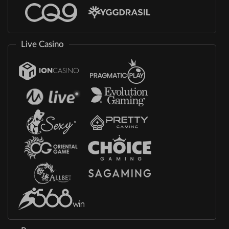
Live Casino