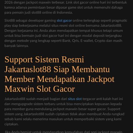
2026 dengan jackpot maxwin terbesar. Link slot gacor online hari ini terbentuk
karena adanya permintaan besar dipasar game slot untuk memenuhi dahaga
para pemain judi slot88 online di Indonesia.
Slot88 sebagai developer gaming
slot gacor
online terlengkap seperti pragmatic
play siap bekerjasama melalui situs resmi slot online bernama Jakartaslot88.
Dengan kerjasama ini, Anda akan mendapatkan tempat khusus tetapi umum
untuk bisa bermain judi slot gacor hari ini dengan modal deposit terjangkau
dengan metode yang lengkap seperti Bank, Qris, E-wallet, Crypto dan masih
banyak lainnya.
Support Sistem Resmi
Jakartaslot88 Siap Membantu
Member Mendapatkan Jackpot
Maxwin Slot Gacor
Jakartaslot88 sudah menjadi bagian dari
situs slot
tergacor anti kalah hari ini
dan mengupgrade sistem terbaru untuk bisa menciptakan kepuasan kepada
para member guna mendulang jackpot maxwin besar super gacor. Support
sistem yang Jakartaslot88 sudah ciptakan tidak akan membuat Anda rungkad
sebab kami selalu menerima masukan untuk memperbaiki sistem yang kami
ciptakan.
Jika Anda berniat untuk mendapatkan kemudahan dari segi jackpot maxwin,