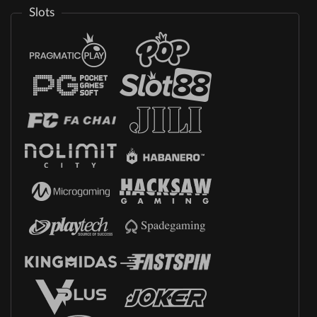
Slots