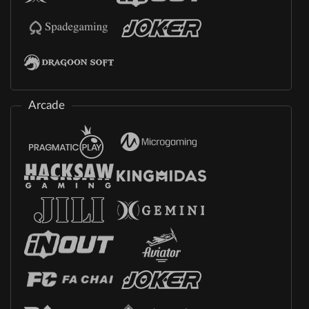
Arcade