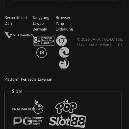
Bersertifikasi
Tanggung
Browser
Dari
Jawab
Yang
Bermain
Didukung
©2026 JAKARTASLOT88.
Hak cipta dilindungi | 18+
Platform Penyedia Layanan
Slots