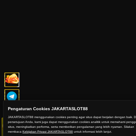
Pengaturan Cookies JAKARTASLOT88
JAKARTASLOT88 menggunakan cookies penting agar situs dapat berjalan dengan baik. 
SELAMAT ! Kepada Pemenang Jakartaslot88
persetujuan Anda, kami juga dapat menggunakan cookies analitik untuk memahami peng
situs, meningkatkan performa, serta memberikan pengalaman yang lebih nyaman. Silakan
Hari Ini
membaca
Kebijakan Privasi JAKARTASLOT88
untuk informasi lebih lanjut.
vo***l Telah Melakukan WD Sebesar 5.000.000