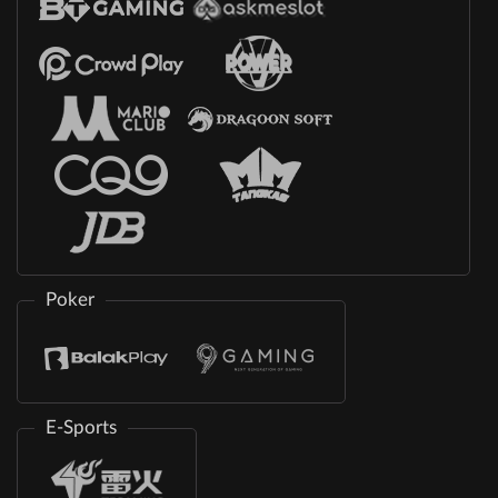
Poker
E-Sports