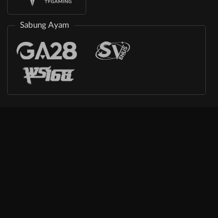
Sabung Ayam