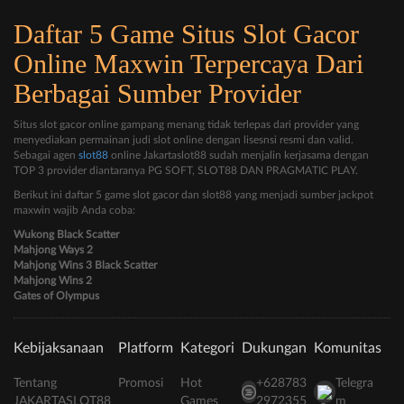
Daftar 5 Game Situs Slot Gacor
Online Maxwin Terpercaya Dari
Berbagai Sumber Provider
Situs slot gacor online gampang menang tidak terlepas dari provider yang
menyediakan permainan judi slot online dengan lisesnsi resmi dan valid.
Sebagai agen
slot88
online Jakartaslot88 sudah menjalin kerjasama dengan
TOP 3 provider diantaranya PG SOFT, SLOT88 DAN PRAGMATIC PLAY.
Berikut ini daftar 5 game slot gacor dan slot88 yang menjadi sumber jackpot
maxwin wajib Anda coba:
Wukong Black Scatter
Mahjong Ways 2
Mahjong Wins 3 Black Scatter
Mahjong Wins 2
Gates of Olympus
Kebijaksanaan
Platform
Kategori
Dukungan
Komunitas
Tentang
Promosi
Hot
+628783
Telegra
JAKARTASLOT88
Games
2972355
m