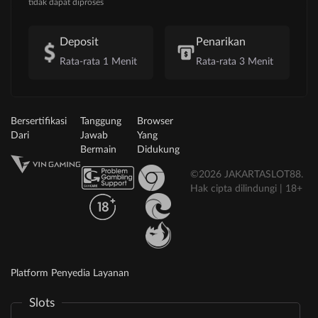
tidak dapat diproses
Deposit
Penarikan
Rata-rata 1 Menit
Rata-rata 3 Menit
Bersertifikasi
Tanggung
Browser
Dari
Jawab
Yang
Bermain
Didukung
©2026 JAKARTASLOT88.
Hak cipta dilindungi | 18+
Platform Penyedia Layanan
Slots