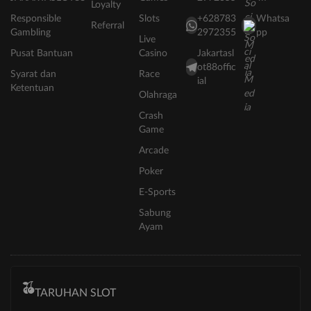
Loyalty
Responsible
Slots
+628783
Whatsa
Referral
Gambling
2972355
pp
Live
Pusat Bantuan
Casino
Jakartasl
ot88offic
Syarat dan
Race
ial
Ketentuan
Olahraga
Crash
Game
Arcade
Poker
E-Sports
Sabung
Ayam
TARUHAN SLOT