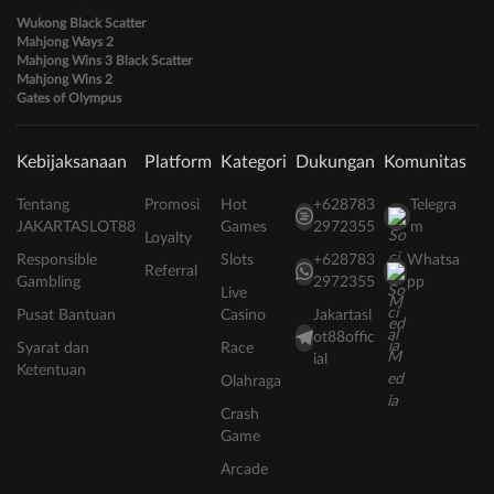
Wukong Black Scatter
Mahjong Ways 2
Mahjong Wins 3 Black Scatter
Mahjong Wins 2
Gates of Olympus
Kebijaksanaan
Platform
Kategori
Dukungan
Komunitas
Tentang
Promosi
Hot
+628783
Telegra
JAKARTASLOT88
Games
2972355
m
Loyalty
Responsible
Slots
+628783
Whatsa
Referral
Gambling
2972355
pp
Live
Pusat Bantuan
Casino
Jakartasl
ot88offic
Syarat dan
Race
ial
Ketentuan
Olahraga
Crash
Game
Arcade