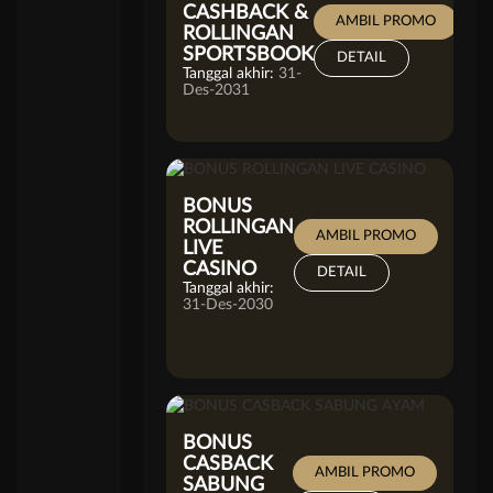
CASHBACK &
AMBIL PROMO
ROLLINGAN
SPORTSBOOK
DETAIL
Tanggal akhir:
31-
Des-2031
BONUS
ROLLINGAN
AMBIL PROMO
LIVE
CASINO
DETAIL
Tanggal akhir:
31-Des-2030
BONUS
CASBACK
AMBIL PROMO
SABUNG