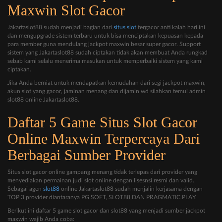
Maxwin Slot Gacor
Jakartaslot88 sudah menjadi bagian dari
situs slot
tergacor anti kalah hari ini
dan mengupgrade sistem terbaru untuk bisa menciptakan kepuasan kepada
para member guna mendulang jackpot maxwin besar super gacor. Support
sistem yang Jakartaslot88 sudah ciptakan tidak akan membuat Anda rungkad
sebab kami selalu menerima masukan untuk memperbaiki sistem yang kami
ciptakan.
Jika Anda berniat untuk mendapatkan kemudahan dari segi jackpot maxwin,
akun slot yang gacor, jaminan menang dan dijamin wd silahkan temui admin
slot88 online Jakartaslot88.
Daftar 5 Game Situs Slot Gacor
Online Maxwin Terpercaya Dari
Berbagai Sumber Provider
Situs slot gacor online gampang menang tidak terlepas dari provider yang
menyediakan permainan judi slot online dengan lisesnsi resmi dan valid.
Sebagai agen
slot88
online Jakartaslot88 sudah menjalin kerjasama dengan
TOP 3 provider diantaranya PG SOFT, SLOT88 DAN PRAGMATIC PLAY.
Berikut ini daftar 5 game slot gacor dan slot88 yang menjadi sumber jackpot
maxwin wajib Anda coba: