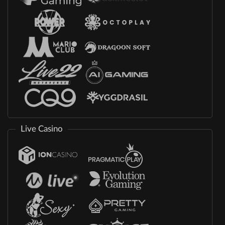
Live Casino