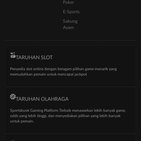
Poker
E-Sports
Sabung
Ayam
TARUHAN SLOT
Penyedia slot online dengan beragam pilihan game menarik yang
memudahkan pemain untuk mencapai jackpot
TARUHAN OLAHRAGA
Sportsbook Gaming Platform Terbaik menawarkan lebih banyak game,
odds yang lebih tinggi, dan menyediakan pilihan yang lebih banyak
untuk pemain.