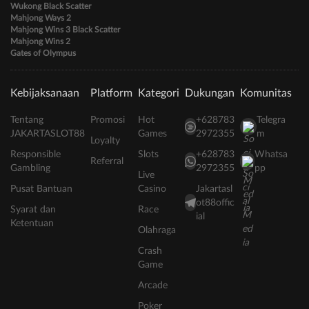
Wukong Black Scatter
Mahjong Ways 2
Mahjong Wins 3 Black Scatter
Mahjong Wins 2
Gates of Olympus
Kebijaksanaan
Platform
Kategori
Dukungan
Komunitas
Tentang
Promosi
Hot
+628783
Telegra
JAKARTASLOT88
Games
2972355
m
Loyalty
Responsible
Slots
+628783
Whatsa
Referral
Gambling
2972355
pp
Live
Pusat Bantuan
Casino
Jakartasl
ot88offic
Syarat dan
Race
ial
Ketentuan
Olahraga
Crash
Game
Arcade
Poker