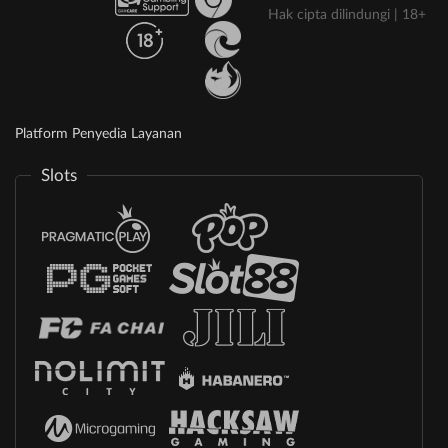
Hak cipta dilindungi | 18+
Platform Penyedia Layanan
Slots