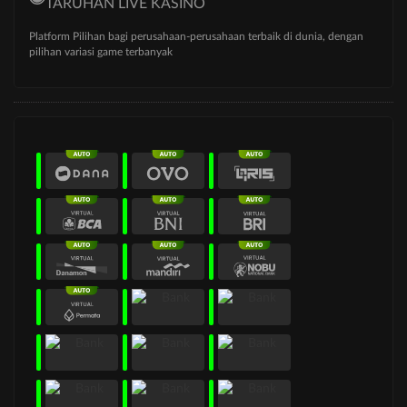
TARUHAN LIVE KASINO
Platform Pilihan bagi perusahaan-perusahaan terbaik di dunia, dengan
pilihan variasi game terbanyak