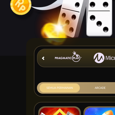
SEMUA PERMAINAN
ARCADE