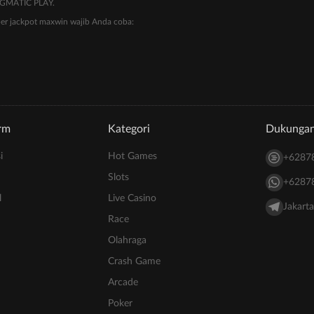
AGMATIC PLAY.
mber jackpot maxwin wajib Anda coba:
rm
Kategori
Dukunga
i
Hot Games
+6287
Slots
+6287
l
Live Casino
Jakarta
Race
Olahraga
Crash Game
Arcade
Poker