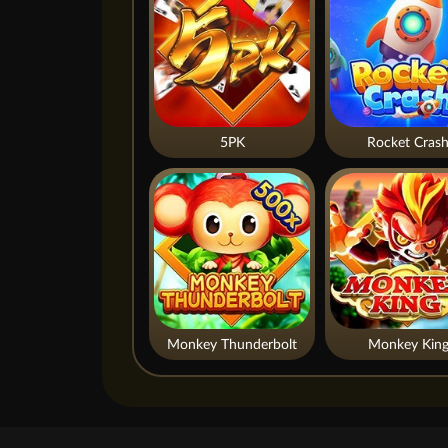
5PK
Rocket Cras
Monkey Thunderbolt
Monkey Kin