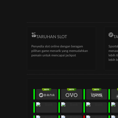
TARUHAN SLOT
T
Penyedia slot online dengan beragam
Sports
pilihan game menarik yang memudahkan
menawa
pemain untuk mencapai jackpot
lebih 
lebih 