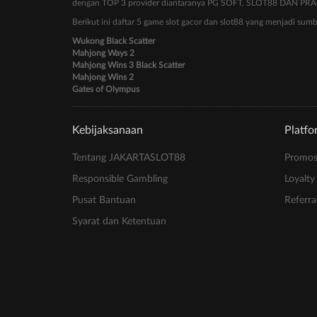
dengan TOP 3 provider diantaranya PG SOFT, SLOT88 DAN PR
Berikut ini daftar 5 game slot gacor dan slot88 yang menjadi su
Wukong Black Scatter
Mahjong Ways 2
Mahjong Wins 3 Black Scatter
Mahjong Wins 2
Gates of Olympus
Kebijaksanaan
Platfo
Tentang JAKARTASLOT88
Promos
Responsible Gambling
Loyalty
Pusat Bantuan
Referra
Syarat dan Ketentuan