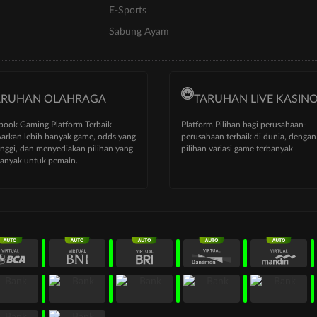
E-Sports
Sabung Ayam
ARUHAN OLAHRAGA
TARUHAN LIVE KASIN
book Gaming Platform Terbaik
Platform Pilihan bagi perusahaan-
rkan lebih banyak game, odds yang
perusahaan terbaik di dunia, dengan
tinggi, dan menyediakan pilihan yang
pilihan variasi game terbanyak
banyak untuk pemain.