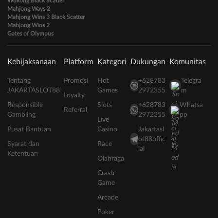
Wukong Black Scatter
Mahjong Ways 2
Mahjong Wins 3 Black Scatter
Mahjong Wins 2
Gates of Olympus
Kebijaksanaan
Platform
Kategori
Dukungan
Komunitas
Tentang
Promosi
Hot
+628783
Telegra
JAKARTASLOT88
Games
2972355
m
Loyalty
Responsible
Slots
+628783
Whatsa
Referral
Gambling
2972355
pp
Live
Pusat Bantuan
Casino
Jakartasl
ot88offic
Syarat dan
Race
ial
Ketentuan
Olahraga
Crash
Game
Arcade
Poker