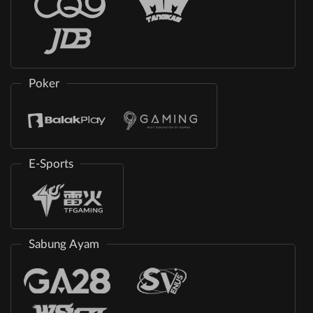
Poker
E-Sports
Sabung Ayam