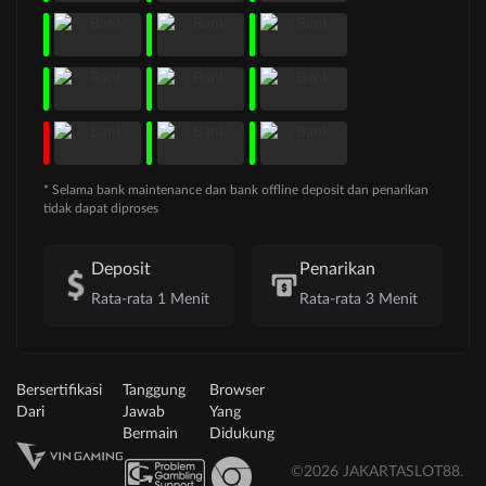
* Selama bank maintenance dan bank offline deposit dan penarikan
tidak dapat diproses
Deposit
Penarikan
Rata-rata 1 Menit
Rata-rata 3 Menit
Bersertifikasi
Tanggung
Browser
Dari
Jawab
Yang
Bermain
Didukung
©2026 JAKARTASLOT88.