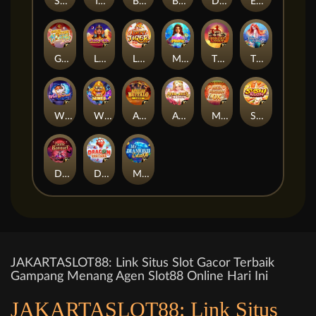
Sugar Candy Bonanza
Treasures of Olympus 1000
BREAK THE BANK
BUNNY VIP NIGHT
DIAMOND KING
EYES OF RA
GOLDEN FORTUNE HORSE
LADY OF RA
LUCKY TIGER
MAGIC PEARLS
THE BIG THE FAT THE UGLY
TIDES OF FORTUNE
WHITE ELEPHANT
WILD MINER
AFRICAN BUFFALO 5000
APHRODITE’S BLESSING
MEGA FORTUNE OX
SUSHI RUSH
DRACULA’S CASTLE BANQUET
DRAGON FORTUNE
MR DIAMOND DELUXE
JAKARTASLOT88: Link Situs Slot Gacor Terbaik
Gampang Menang Agen Slot88 Online Hari Ini
JAKARTASLOT88: Link Situs