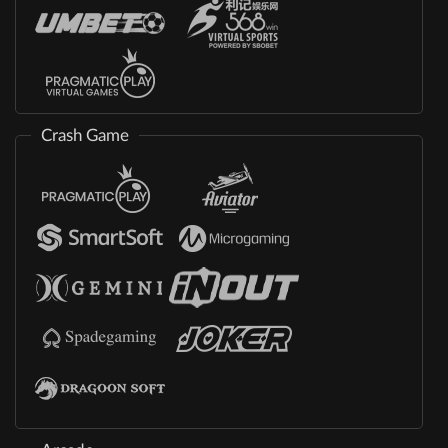
Crash Game