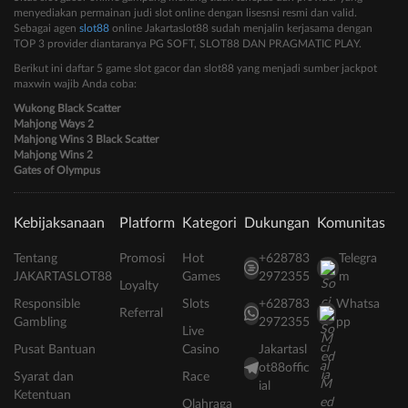
menyediakan permainan judi slot online dengan lisesnsi resmi dan valid.
Sebagai agen
slot88
online Jakartaslot88 sudah menjalin kerjasama dengan
TOP 3 provider diantaranya PG SOFT, SLOT88 DAN PRAGMATIC PLAY.
Berikut ini daftar 5 game slot gacor dan slot88 yang menjadi sumber jackpot
maxwin wajib Anda coba:
Wukong Black Scatter
Mahjong Ways 2
Mahjong Wins 3 Black Scatter
Mahjong Wins 2
Gates of Olympus
Kebijaksanaan
Platform
Kategori
Dukungan
Komunitas
Tentang
Promosi
Hot
+628783
Telegra
JAKARTASLOT88
Games
2972355
m
Loyalty
Responsible
Slots
+628783
Whatsa
Referral
Gambling
2972355
pp
Live
Pusat Bantuan
Casino
Jakartasl
ot88offic
Syarat dan
Race
ial
Ketentuan
Olahraga