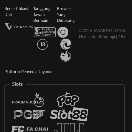
Bersertifikasi
Tanggung
Browser
Dari
Jawab
Yang
Bermain
Didukung
©2026 JAKARTASLOT88.
Hak cipta dilindungi | 18+
Platform Penyedia Layanan
Slots