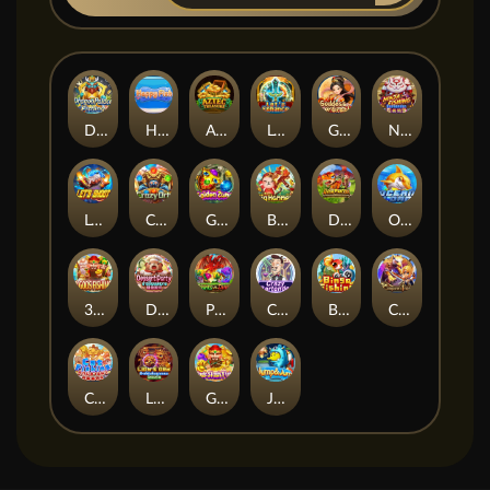
Dragon Palace Fishing
Happy Fish
Aztec Treasure
Let's Enhance
Goddess or Crash
Ninja Fishing
Let's Shoot
Crazy Orb
Golden Zuma
Big Hammer
Dino Hunter
Ocean Lord
3 Gods Fishing
Dessert Party
Plants vs. Dinos
Crazy Bartender
Bingo Fishing
Conqueror's Treasure
Cat Fishing
Lion's Orb
Gods Slash Fish
Jump & Jump