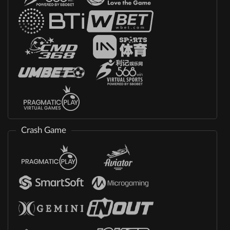
Crash Game